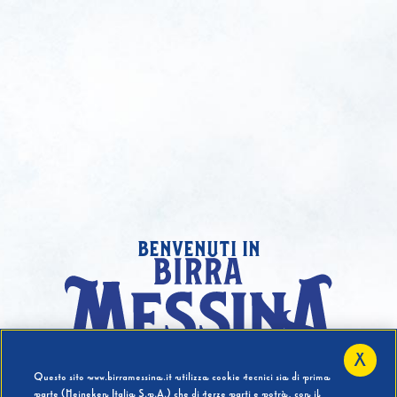
benvenuti in
X
Hai compiuto 18 Anni?
Questo sito www.birramessina.it utilizza cookie tecnici sia di prima
parte (Heineken Italia S.p.A.) che di terze parti e potrà, con il