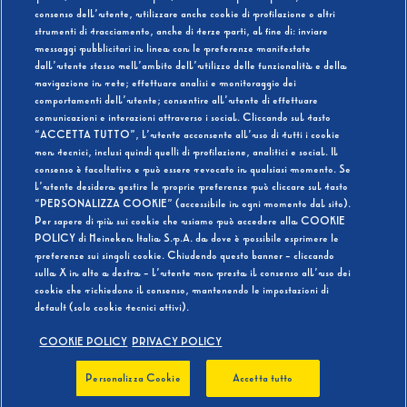
consenso dell’utente, utilizzare anche cookie di profilazione o altri
strumenti di tracciamento, anche di terze parti, al fine di: inviare
messaggi pubblicitari in linea con le preferenze manifestate
SI
NO
dall’utente stesso nell’ambito dell’utilizzo delle funzionalità e della
navigazione in rete; effettuare analisi e monitoraggio dei
comportamenti dell’utente; consentire all’utente di effettuare
comunicazioni e interazioni attraverso i social. Cliccando sul tasto
“ACCETTA TUTTO”, l’utente acconsente all’uso di tutti i cookie
non tecnici, inclusi quindi quelli di profilazione, analitici e social. Il
BEVI RESPONSABILMENTE
consenso è facoltativo e può essere revocato in qualsiasi momento. Se
l’utente desidera gestire le proprie preferenze può cliccare sul tasto
“PERSONALIZZA COOKIE” (accessibile in ogni momento dal sito).
Per sapere di più sui cookie che usiamo può accedere alla COOKIE
POLICY di Heineken Italia S.p.A. da dove è possibile esprimere le
preferenze sui singoli cookie. Chiudendo questo banner - cliccando
sulla X in alto a destra - l’utente non presta il consenso all’uso dei
cookie che richiedono il consenso, mantenendo le impostazioni di
default (solo cookie tecnici attivi).
COOKIE POLICY
PRIVACY POLICY
Personalizza Cookie
Accetta tutto