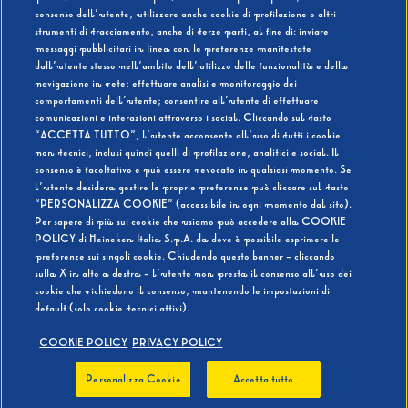
consenso dell’utente, utilizzare anche cookie di profilazione o altri
strumenti di tracciamento, anche di terze parti, al fine di: inviare
messaggi pubblicitari in linea con le preferenze manifestate
SI
NO
dall’utente stesso nell’ambito dell’utilizzo delle funzionalità e della
navigazione in rete; effettuare analisi e monitoraggio dei
comportamenti dell’utente; consentire all’utente di effettuare
comunicazioni e interazioni attraverso i social. Cliccando sul tasto
“ACCETTA TUTTO”, l’utente acconsente all’uso di tutti i cookie
non tecnici, inclusi quindi quelli di profilazione, analitici e social. Il
BEVI RESPONSABILMENTE
consenso è facoltativo e può essere revocato in qualsiasi momento. Se
l’utente desidera gestire le proprie preferenze può cliccare sul tasto
“PERSONALIZZA COOKIE” (accessibile in ogni momento dal sito).
Per sapere di più sui cookie che usiamo può accedere alla COOKIE
POLICY di Heineken Italia S.p.A. da dove è possibile esprimere le
preferenze sui singoli cookie. Chiudendo questo banner - cliccando
sulla X in alto a destra - l’utente non presta il consenso all’uso dei
cookie che richiedono il consenso, mantenendo le impostazioni di
default (solo cookie tecnici attivi).
COOKIE POLICY
PRIVACY POLICY
Personalizza Cookie
Accetta tutto