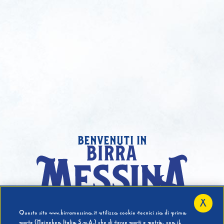
benvenuti in
X
Hai compiuto 18 Anni?
Questo sito www.birramessina.it utilizza cookie tecnici sia di prima
parte (Heineken Italia S.p.A.) che di terze parti e potrà, con il