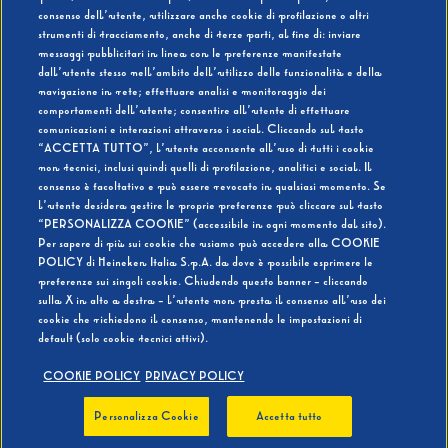
consenso dell’utente, utilizzare anche cookie di profilazione o altri
strumenti di tracciamento, anche di terze parti, al fine di: inviare
messaggi pubblicitari in linea con le preferenze manifestate
SI
NO
dall’utente stesso nell’ambito dell’utilizzo delle funzionalità e della
navigazione in rete; effettuare analisi e monitoraggio dei
comportamenti dell’utente; consentire all’utente di effettuare
comunicazioni e interazioni attraverso i social. Cliccando sul tasto
“ACCETTA TUTTO”, l’utente acconsente all’uso di tutti i cookie
non tecnici, inclusi quindi quelli di profilazione, analitici e social. Il
BEVI RESPONSABILMENTE
consenso è facoltativo e può essere revocato in qualsiasi momento. Se
l’utente desidera gestire le proprie preferenze può cliccare sul tasto
“PERSONALIZZA COOKIE” (accessibile in ogni momento dal sito).
Per sapere di più sui cookie che usiamo può accedere alla COOKIE
POLICY di Heineken Italia S.p.A. da dove è possibile esprimere le
preferenze sui singoli cookie. Chiudendo questo banner - cliccando
sulla X in alto a destra - l’utente non presta il consenso all’uso dei
cookie che richiedono il consenso, mantenendo le impostazioni di
default (solo cookie tecnici attivi).
COOKIE POLICY
PRIVACY POLICY
Personalizza Cookie
Accetta tutto