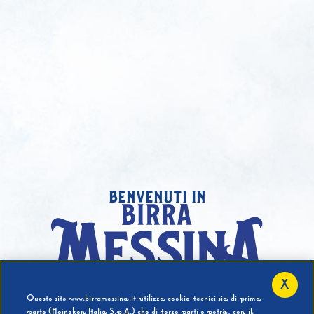
benvenuti in
X
Hai compiuto 18 Anni?
Questo sito www.birramessina.it utilizza cookie tecnici sia di prima
parte (Heineken Italia S.p.A.) che di terze parti e potrà, con il