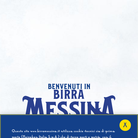
benvenuti in
X
Hai compiuto 18 Anni?
Questo sito www.birramessina.it utilizza cookie tecnici sia di prima
parte (Heineken Italia S.p.A.) che di terze parti e potrà, con il