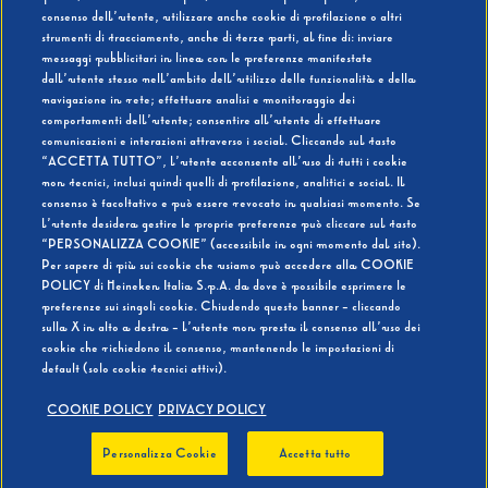
consenso dell’utente, utilizzare anche cookie di profilazione o altri
strumenti di tracciamento, anche di terze parti, al fine di: inviare
messaggi pubblicitari in linea con le preferenze manifestate
SI
NO
dall’utente stesso nell’ambito dell’utilizzo delle funzionalità e della
navigazione in rete; effettuare analisi e monitoraggio dei
comportamenti dell’utente; consentire all’utente di effettuare
comunicazioni e interazioni attraverso i social. Cliccando sul tasto
“ACCETTA TUTTO”, l’utente acconsente all’uso di tutti i cookie
non tecnici, inclusi quindi quelli di profilazione, analitici e social. Il
BEVI RESPONSABILMENTE
consenso è facoltativo e può essere revocato in qualsiasi momento. Se
l’utente desidera gestire le proprie preferenze può cliccare sul tasto
“PERSONALIZZA COOKIE” (accessibile in ogni momento dal sito).
Per sapere di più sui cookie che usiamo può accedere alla COOKIE
POLICY di Heineken Italia S.p.A. da dove è possibile esprimere le
preferenze sui singoli cookie. Chiudendo questo banner - cliccando
sulla X in alto a destra - l’utente non presta il consenso all’uso dei
cookie che richiedono il consenso, mantenendo le impostazioni di
default (solo cookie tecnici attivi).
COOKIE POLICY
PRIVACY POLICY
Personalizza Cookie
Accetta tutto