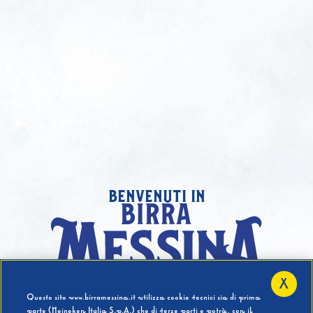
benvenuti in
X
Hai compiuto 18 Anni?
Questo sito www.birramessina.it utilizza cookie tecnici sia di prima
parte (Heineken Italia S.p.A.) che di terze parti e potrà, con il