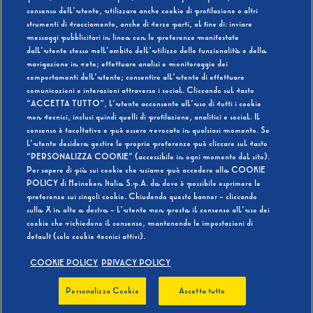
consenso dell’utente, utilizzare anche cookie di profilazione o altri
strumenti di tracciamento, anche di terze parti, al fine di: inviare
messaggi pubblicitari in linea con le preferenze manifestate
SI
NO
dall’utente stesso nell’ambito dell’utilizzo delle funzionalità e della
navigazione in rete; effettuare analisi e monitoraggio dei
comportamenti dell’utente; consentire all’utente di effettuare
comunicazioni e interazioni attraverso i social. Cliccando sul tasto
“ACCETTA TUTTO”, l’utente acconsente all’uso di tutti i cookie
non tecnici, inclusi quindi quelli di profilazione, analitici e social. Il
BEVI RESPONSABILMENTE
consenso è facoltativo e può essere revocato in qualsiasi momento. Se
l’utente desidera gestire le proprie preferenze può cliccare sul tasto
“PERSONALIZZA COOKIE” (accessibile in ogni momento dal sito).
Per sapere di più sui cookie che usiamo può accedere alla COOKIE
POLICY di Heineken Italia S.p.A. da dove è possibile esprimere le
preferenze sui singoli cookie. Chiudendo questo banner - cliccando
sulla X in alto a destra - l’utente non presta il consenso all’uso dei
cookie che richiedono il consenso, mantenendo le impostazioni di
default (solo cookie tecnici attivi).
COOKIE POLICY
PRIVACY POLICY
Personalizza Cookie
Accetta tutto