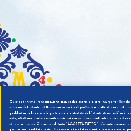
Questo sito www.birramessina.it utilizza cookie tecnici sia di prima parte (Heineken
consenso dell’utente, utilizzare anche cookie di profilazione o altri strumenti di tra
pubblicitari in linea con le preferenze manifestate dall’utente stesso nell’ambito d
rete; effettuare analisi e monitoraggio dei comportamenti dell’utente; consentire al
attraverso i social. Cliccando sul tasto “ACCETTA TUTTO”, l’utente acconsente all’u
profilazione, analitici e social. Il consenso è facoltativo e può essere revocato in q