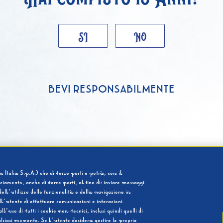
SI
NO
BEVI RESPONSABILMENTE
 Italia S.p.A.) che di terze parti e potrà, con il
cciamento, anche di terze parti, al fine di: inviare messaggi
ell’utilizzo delle funzionalità e della navigazione in
l’utente di effettuare comunicazioni e interazioni
so di tutti i cookie non tecnici, inclusi quindi quelli di
ualsiasi momento. Se l’utente desidera gestire le proprie