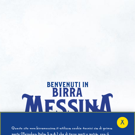
benvenuti in
X
Hai compiuto 18 Anni?
Questo sito www.birramessina.it utilizza cookie tecnici sia di prima
parte (Heineken Italia S.p.A.) che di terze parti e potrà, con il