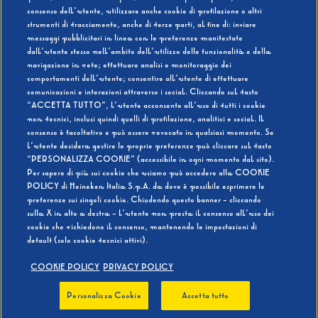
consenso dell’utente, utilizzare anche cookie di profilazione o altri
strumenti di tracciamento, anche di terze parti, al fine di: inviare
messaggi pubblicitari in linea con le preferenze manifestate
SI
NO
dall’utente stesso nell’ambito dell’utilizzo delle funzionalità e della
navigazione in rete; effettuare analisi e monitoraggio dei
comportamenti dell’utente; consentire all’utente di effettuare
comunicazioni e interazioni attraverso i social. Cliccando sul tasto
“ACCETTA TUTTO”, l’utente acconsente all’uso di tutti i cookie
non tecnici, inclusi quindi quelli di profilazione, analitici e social. Il
BEVI RESPONSABILMENTE
consenso è facoltativo e può essere revocato in qualsiasi momento. Se
l’utente desidera gestire le proprie preferenze può cliccare sul tasto
“PERSONALIZZA COOKIE” (accessibile in ogni momento dal sito).
Per sapere di più sui cookie che usiamo può accedere alla COOKIE
POLICY di Heineken Italia S.p.A. da dove è possibile esprimere le
preferenze sui singoli cookie. Chiudendo questo banner - cliccando
sulla X in alto a destra - l’utente non presta il consenso all’uso dei
cookie che richiedono il consenso, mantenendo le impostazioni di
default (solo cookie tecnici attivi).
COOKIE POLICY
PRIVACY POLICY
Personalizza Cookie
Accetta tutto