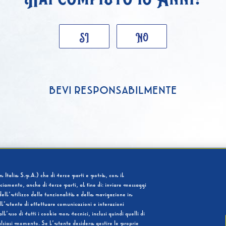
SI
NO
BEVI RESPONSABILMENTE
 Italia S.p.A.) che di terze parti e potrà, con il
cciamento, anche di terze parti, al fine di: inviare messaggi
ell’utilizzo delle funzionalità e della navigazione in
l’utente di effettuare comunicazioni e interazioni
so di tutti i cookie non tecnici, inclusi quindi quelli di
ualsiasi momento. Se l’utente desidera gestire le proprie