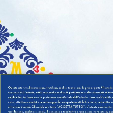
Questo sito www.birramessina.it utilizza cookie tecnici sia di prima parte (Heineken
consenso dell’utente, utilizzare anche cookie di profilazione o altri strumenti di tra
pubblicitari in linea con le preferenze manifestate dall’utente stesso nell’ambito d
rete; effettuare analisi e monitoraggio dei comportamenti dell’utente; consentire al
attraverso i social. Cliccando sul tasto “ACCETTA TUTTO”, l’utente acconsente all’u
profilazione, analitici e social. Il consenso è facoltativo e può essere revocato in q