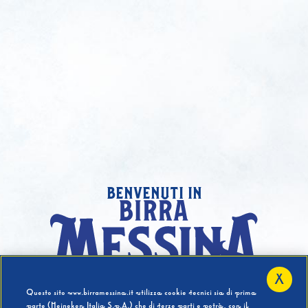
benvenuti in
X
Hai compiuto 18 Anni?
Questo sito www.birramessina.it utilizza cookie tecnici sia di prima
parte (Heineken Italia S.p.A.) che di terze parti e potrà, con il