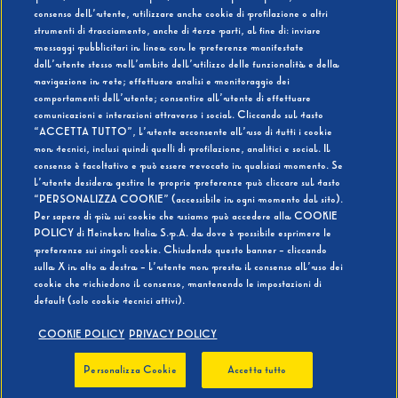
consenso dell’utente, utilizzare anche cookie di profilazione o altri
strumenti di tracciamento, anche di terze parti, al fine di: inviare
messaggi pubblicitari in linea con le preferenze manifestate
SI
NO
dall’utente stesso nell’ambito dell’utilizzo delle funzionalità e della
navigazione in rete; effettuare analisi e monitoraggio dei
comportamenti dell’utente; consentire all’utente di effettuare
comunicazioni e interazioni attraverso i social. Cliccando sul tasto
“ACCETTA TUTTO”, l’utente acconsente all’uso di tutti i cookie
non tecnici, inclusi quindi quelli di profilazione, analitici e social. Il
BEVI RESPONSABILMENTE
consenso è facoltativo e può essere revocato in qualsiasi momento. Se
l’utente desidera gestire le proprie preferenze può cliccare sul tasto
“PERSONALIZZA COOKIE” (accessibile in ogni momento dal sito).
Per sapere di più sui cookie che usiamo può accedere alla COOKIE
POLICY di Heineken Italia S.p.A. da dove è possibile esprimere le
preferenze sui singoli cookie. Chiudendo questo banner - cliccando
sulla X in alto a destra - l’utente non presta il consenso all’uso dei
cookie che richiedono il consenso, mantenendo le impostazioni di
default (solo cookie tecnici attivi).
COOKIE POLICY
PRIVACY POLICY
Personalizza Cookie
Accetta tutto