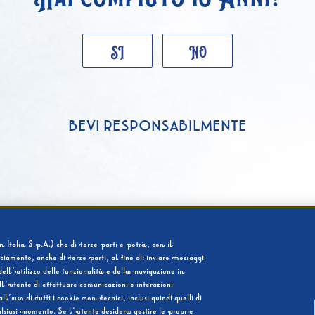
SI
NO
BEVI RESPONSABILMENTE
 Italia S.p.A.) che di terze parti e potrà, con il
cciamento, anche di terze parti, al fine di: inviare messaggi
ell’utilizzo delle funzionalità e della navigazione in
l’utente di effettuare comunicazioni e interazioni
so di tutti i cookie non tecnici, inclusi quindi quelli di
ualsiasi momento. Se l’utente desidera gestire le proprie