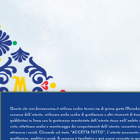
Questo sito www.birramessina.it utilizza cookie tecnici sia di prima parte (Heineken
consenso dell’utente, utilizzare anche cookie di profilazione o altri strumenti di tra
pubblicitari in linea con le preferenze manifestate dall’utente stesso nell’ambito d
rete; effettuare analisi e monitoraggio dei comportamenti dell’utente; consentire al
attraverso i social. Cliccando sul tasto “ACCETTA TUTTO”, l’utente acconsente all’u
profilazione, analitici e social. Il consenso è facoltativo e può essere revocato in q