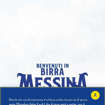
benvenuti in
X
Hai compiuto 18 Anni?
Questo sito www.birramessina.it utilizza cookie tecnici sia di prima
parte (Heineken Italia S.p.A.) che di terze parti e potrà, con il