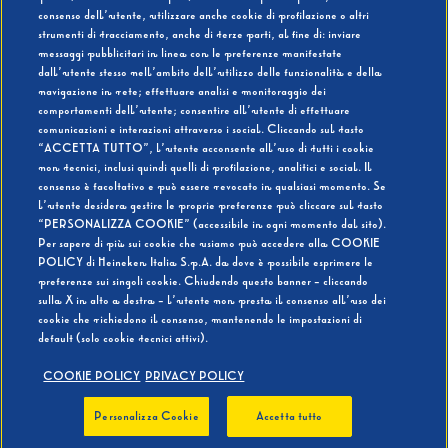
consenso dell’utente, utilizzare anche cookie di profilazione o altri
strumenti di tracciamento, anche di terze parti, al fine di: inviare
messaggi pubblicitari in linea con le preferenze manifestate
SI
NO
dall’utente stesso nell’ambito dell’utilizzo delle funzionalità e della
navigazione in rete; effettuare analisi e monitoraggio dei
comportamenti dell’utente; consentire all’utente di effettuare
comunicazioni e interazioni attraverso i social. Cliccando sul tasto
“ACCETTA TUTTO”, l’utente acconsente all’uso di tutti i cookie
non tecnici, inclusi quindi quelli di profilazione, analitici e social. Il
BEVI RESPONSABILMENTE
consenso è facoltativo e può essere revocato in qualsiasi momento. Se
l’utente desidera gestire le proprie preferenze può cliccare sul tasto
“PERSONALIZZA COOKIE” (accessibile in ogni momento dal sito).
Per sapere di più sui cookie che usiamo può accedere alla COOKIE
POLICY di Heineken Italia S.p.A. da dove è possibile esprimere le
preferenze sui singoli cookie. Chiudendo questo banner - cliccando
sulla X in alto a destra - l’utente non presta il consenso all’uso dei
cookie che richiedono il consenso, mantenendo le impostazioni di
default (solo cookie tecnici attivi).
COOKIE POLICY
PRIVACY POLICY
Personalizza Cookie
Accetta tutto