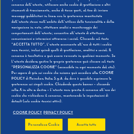
consenso dell’utente, utilizzare anche cookie di profilazione o altri
strumenti di tracciamento, anche di terze parti, al fine di: inviare
messaggi pubblicitari in linea con le preferenze manifestate
SI
NO
dall’utente stesso nell’ambito dell’utilizzo delle funzionalità e della
navigazione in rete; effettuare analisi e monitoraggio dei
comportamenti dell’utente; consentire all’utente di effettuare
comunicazioni e interazioni attraverso i social. Cliccando sul tasto
“ACCETTA TUTTO”, l’utente acconsente all’uso di tutti i cookie
non tecnici, inclusi quindi quelli di profilazione, analitici e social. Il
BEVI RESPONSABILMENTE
consenso è facoltativo e può essere revocato in qualsiasi momento. Se
l’utente desidera gestire le proprie preferenze può cliccare sul tasto
“PERSONALIZZA COOKIE” (accessibile in ogni momento dal sito).
Per sapere di più sui cookie che usiamo può accedere alla COOKIE
POLICY di Heineken Italia S.p.A. da dove è possibile esprimere le
preferenze sui singoli cookie. Chiudendo questo banner - cliccando
sulla X in alto a destra - l’utente non presta il consenso all’uso dei
cookie che richiedono il consenso, mantenendo le impostazioni di
default (solo cookie tecnici attivi).
COOKIE POLICY
PRIVACY POLICY
Personalizza Cookie
Accetta tutto