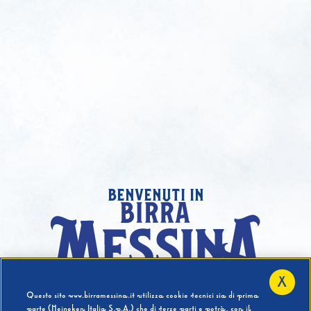
benvenuti in
X
Hai compiuto 18 Anni?
Questo sito www.birramessina.it utilizza cookie tecnici sia di prima
parte (Heineken Italia S.p.A.) che di terze parti e potrà, con il