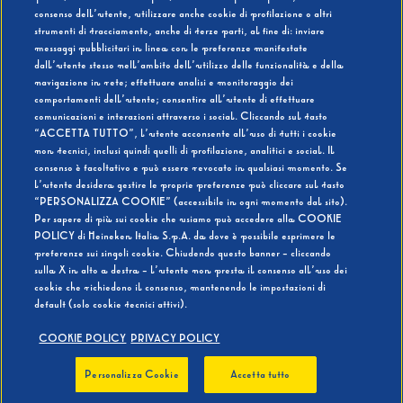
consenso dell’utente, utilizzare anche cookie di profilazione o altri
strumenti di tracciamento, anche di terze parti, al fine di: inviare
messaggi pubblicitari in linea con le preferenze manifestate
SI
NO
dall’utente stesso nell’ambito dell’utilizzo delle funzionalità e della
navigazione in rete; effettuare analisi e monitoraggio dei
comportamenti dell’utente; consentire all’utente di effettuare
comunicazioni e interazioni attraverso i social. Cliccando sul tasto
“ACCETTA TUTTO”, l’utente acconsente all’uso di tutti i cookie
non tecnici, inclusi quindi quelli di profilazione, analitici e social. Il
BEVI RESPONSABILMENTE
consenso è facoltativo e può essere revocato in qualsiasi momento. Se
l’utente desidera gestire le proprie preferenze può cliccare sul tasto
“PERSONALIZZA COOKIE” (accessibile in ogni momento dal sito).
Per sapere di più sui cookie che usiamo può accedere alla COOKIE
POLICY di Heineken Italia S.p.A. da dove è possibile esprimere le
preferenze sui singoli cookie. Chiudendo questo banner - cliccando
sulla X in alto a destra - l’utente non presta il consenso all’uso dei
cookie che richiedono il consenso, mantenendo le impostazioni di
default (solo cookie tecnici attivi).
COOKIE POLICY
PRIVACY POLICY
Personalizza Cookie
Accetta tutto