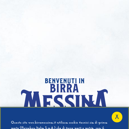
benvenuti in
X
Hai compiuto 18 Anni?
Questo sito www.birramessina.it utilizza cookie tecnici sia di prima
parte (Heineken Italia S.p.A.) che di terze parti e potrà, con il