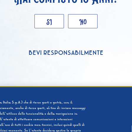
SI
NO
BEVI RESPONSABILMENTE
 Italia S.p.A.) che di terze parti e potrà, con il
cciamento, anche di terze parti, al fine di: inviare messaggi
ell’utilizzo delle funzionalità e della navigazione in
l’utente di effettuare comunicazioni e interazioni
so di tutti i cookie non tecnici, inclusi quindi quelli di
ualsiasi momento. Se l’utente desidera gestire le proprie