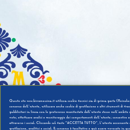
Questo sito www.birramessina.it utilizza cookie tecnici sia di prima parte (Heineken
consenso dell’utente, utilizzare anche cookie di profilazione o altri strumenti di tra
pubblicitari in linea con le preferenze manifestate dall’utente stesso nell’ambito d
rete; effettuare analisi e monitoraggio dei comportamenti dell’utente; consentire al
attraverso i social. Cliccando sul tasto “ACCETTA TUTTO”, l’utente acconsente all’u
profilazione, analitici e social. Il consenso è facoltativo e può essere revocato in q