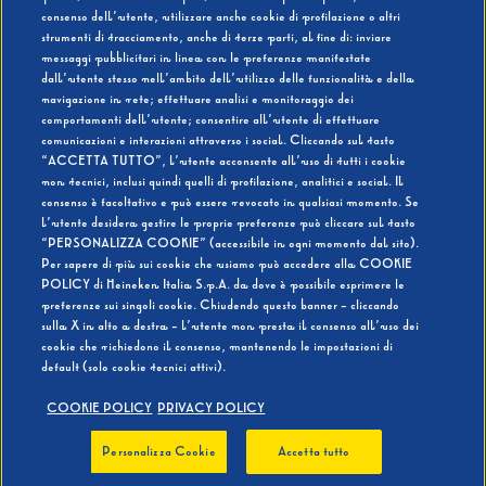
consenso dell’utente, utilizzare anche cookie di profilazione o altri
strumenti di tracciamento, anche di terze parti, al fine di: inviare
messaggi pubblicitari in linea con le preferenze manifestate
SI
NO
dall’utente stesso nell’ambito dell’utilizzo delle funzionalità e della
navigazione in rete; effettuare analisi e monitoraggio dei
comportamenti dell’utente; consentire all’utente di effettuare
comunicazioni e interazioni attraverso i social. Cliccando sul tasto
“ACCETTA TUTTO”, l’utente acconsente all’uso di tutti i cookie
non tecnici, inclusi quindi quelli di profilazione, analitici e social. Il
BEVI RESPONSABILMENTE
consenso è facoltativo e può essere revocato in qualsiasi momento. Se
l’utente desidera gestire le proprie preferenze può cliccare sul tasto
“PERSONALIZZA COOKIE” (accessibile in ogni momento dal sito).
Per sapere di più sui cookie che usiamo può accedere alla COOKIE
POLICY di Heineken Italia S.p.A. da dove è possibile esprimere le
preferenze sui singoli cookie. Chiudendo questo banner - cliccando
sulla X in alto a destra - l’utente non presta il consenso all’uso dei
cookie che richiedono il consenso, mantenendo le impostazioni di
default (solo cookie tecnici attivi).
COOKIE POLICY
PRIVACY POLICY
Personalizza Cookie
Accetta tutto