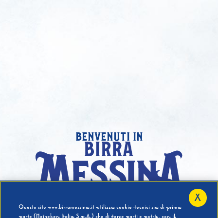
benvenuti in
X
Hai compiuto 18 Anni?
Questo sito www.birramessina.it utilizza cookie tecnici sia di prima
parte (Heineken Italia S.p.A.) che di terze parti e potrà, con il