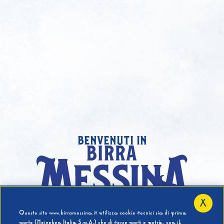
benvenuti in
X
Hai compiuto 18 Anni?
Questo sito www.birramessina.it utilizza cookie tecnici sia di prima
parte (Heineken Italia S.p.A.) che di terze parti e potrà, con il