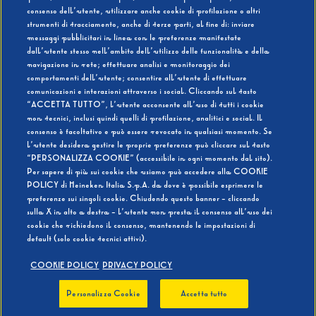
consenso dell’utente, utilizzare anche cookie di profilazione o altri
strumenti di tracciamento, anche di terze parti, al fine di: inviare
messaggi pubblicitari in linea con le preferenze manifestate
SI
NO
dall’utente stesso nell’ambito dell’utilizzo delle funzionalità e della
navigazione in rete; effettuare analisi e monitoraggio dei
comportamenti dell’utente; consentire all’utente di effettuare
comunicazioni e interazioni attraverso i social. Cliccando sul tasto
“ACCETTA TUTTO”, l’utente acconsente all’uso di tutti i cookie
non tecnici, inclusi quindi quelli di profilazione, analitici e social. Il
BEVI RESPONSABILMENTE
consenso è facoltativo e può essere revocato in qualsiasi momento. Se
l’utente desidera gestire le proprie preferenze può cliccare sul tasto
“PERSONALIZZA COOKIE” (accessibile in ogni momento dal sito).
Per sapere di più sui cookie che usiamo può accedere alla COOKIE
POLICY di Heineken Italia S.p.A. da dove è possibile esprimere le
preferenze sui singoli cookie. Chiudendo questo banner - cliccando
sulla X in alto a destra - l’utente non presta il consenso all’uso dei
cookie che richiedono il consenso, mantenendo le impostazioni di
default (solo cookie tecnici attivi).
COOKIE POLICY
PRIVACY POLICY
Personalizza Cookie
Accetta tutto