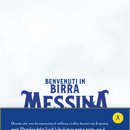
benvenuti in
X
Hai compiuto 18 Anni?
Questo sito www.birramessina.it utilizza cookie tecnici sia di prima
parte (Heineken Italia S.p.A.) che di terze parti e potrà, con il