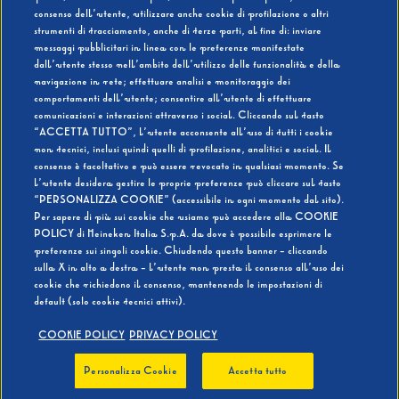
consenso dell’utente, utilizzare anche cookie di profilazione o altri
strumenti di tracciamento, anche di terze parti, al fine di: inviare
messaggi pubblicitari in linea con le preferenze manifestate
SI
NO
dall’utente stesso nell’ambito dell’utilizzo delle funzionalità e della
navigazione in rete; effettuare analisi e monitoraggio dei
comportamenti dell’utente; consentire all’utente di effettuare
comunicazioni e interazioni attraverso i social. Cliccando sul tasto
“ACCETTA TUTTO”, l’utente acconsente all’uso di tutti i cookie
non tecnici, inclusi quindi quelli di profilazione, analitici e social. Il
BEVI RESPONSABILMENTE
consenso è facoltativo e può essere revocato in qualsiasi momento. Se
l’utente desidera gestire le proprie preferenze può cliccare sul tasto
“PERSONALIZZA COOKIE” (accessibile in ogni momento dal sito).
Per sapere di più sui cookie che usiamo può accedere alla COOKIE
POLICY di Heineken Italia S.p.A. da dove è possibile esprimere le
preferenze sui singoli cookie. Chiudendo questo banner - cliccando
sulla X in alto a destra - l’utente non presta il consenso all’uso dei
cookie che richiedono il consenso, mantenendo le impostazioni di
default (solo cookie tecnici attivi).
COOKIE POLICY
PRIVACY POLICY
Personalizza Cookie
Accetta tutto