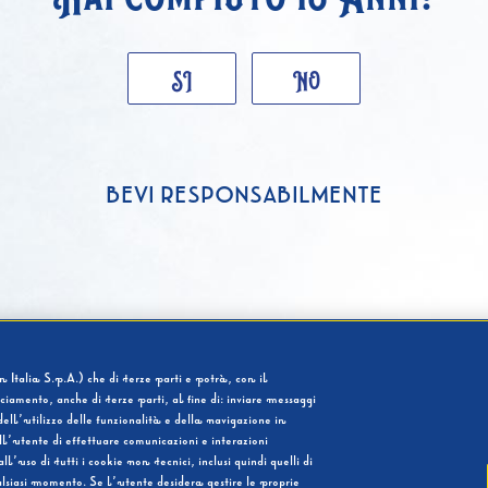
SI
NO
BEVI RESPONSABILMENTE
 Italia S.p.A.) che di terze parti e potrà, con il
cciamento, anche di terze parti, al fine di: inviare messaggi
ell’utilizzo delle funzionalità e della navigazione in
l’utente di effettuare comunicazioni e interazioni
so di tutti i cookie non tecnici, inclusi quindi quelli di
ualsiasi momento. Se l’utente desidera gestire le proprie