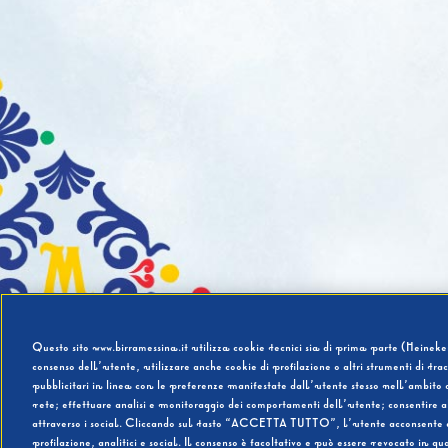
Questo sito www.birramessina.it utilizza cookie tecnici sia di prima parte (Heineken
consenso dell’utente, utilizzare anche cookie di profilazione o altri strumenti di tra
pubblicitari in linea con le preferenze manifestate dall’utente stesso nell’ambito d
rete; effettuare analisi e monitoraggio dei comportamenti dell’utente; consentire al
attraverso i social. Cliccando sul tasto “ACCETTA TUTTO”, l’utente acconsente all’u
profilazione, analitici e social. Il consenso è facoltativo e può essere revocato in q