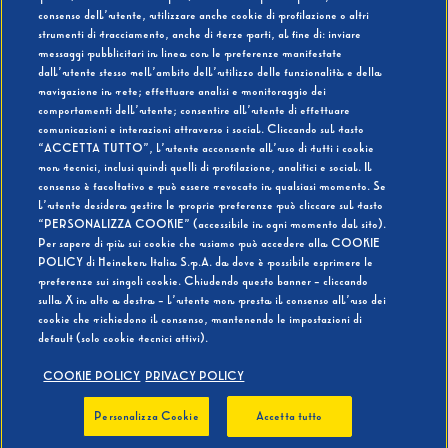
consenso dell’utente, utilizzare anche cookie di profilazione o altri
strumenti di tracciamento, anche di terze parti, al fine di: inviare
messaggi pubblicitari in linea con le preferenze manifestate
SI
NO
dall’utente stesso nell’ambito dell’utilizzo delle funzionalità e della
navigazione in rete; effettuare analisi e monitoraggio dei
comportamenti dell’utente; consentire all’utente di effettuare
comunicazioni e interazioni attraverso i social. Cliccando sul tasto
“ACCETTA TUTTO”, l’utente acconsente all’uso di tutti i cookie
non tecnici, inclusi quindi quelli di profilazione, analitici e social. Il
BEVI RESPONSABILMENTE
consenso è facoltativo e può essere revocato in qualsiasi momento. Se
l’utente desidera gestire le proprie preferenze può cliccare sul tasto
“PERSONALIZZA COOKIE” (accessibile in ogni momento dal sito).
Per sapere di più sui cookie che usiamo può accedere alla COOKIE
POLICY di Heineken Italia S.p.A. da dove è possibile esprimere le
preferenze sui singoli cookie. Chiudendo questo banner - cliccando
sulla X in alto a destra - l’utente non presta il consenso all’uso dei
cookie che richiedono il consenso, mantenendo le impostazioni di
default (solo cookie tecnici attivi).
COOKIE POLICY
PRIVACY POLICY
Personalizza Cookie
Accetta tutto