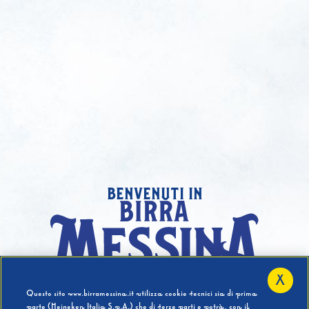
benvenuti in
X
Hai compiuto 18 Anni?
Questo sito www.birramessina.it utilizza cookie tecnici sia di prima
parte (Heineken Italia S.p.A.) che di terze parti e potrà, con il