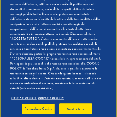
consenso dell’utente, utilizzare anche cookie di profilazione o altri
strumenti di tracciamento, anche di terze parti, al fine di: inviare
messaggi pubblicitari in linea con le preferenze manifestate
SI
NO
dall’utente stesso nell’ambito dell’utilizzo delle funzionalità e della
navigazione in rete; effettuare analisi e monitoraggio dei
comportamenti dell’utente; consentire all’utente di effettuare
comunicazioni e interazioni attraverso i social. Cliccando sul tasto
“ACCETTA TUTTO”, l’utente acconsente all’uso di tutti i cookie
non tecnici, inclusi quindi quelli di profilazione, analitici e social. Il
BEVI RESPONSABILMENTE
consenso è facoltativo e può essere revocato in qualsiasi momento. Se
l’utente desidera gestire le proprie preferenze può cliccare sul tasto
“PERSONALIZZA COOKIE” (accessibile in ogni momento dal sito).
Per sapere di più sui cookie che usiamo può accedere alla COOKIE
POLICY di Heineken Italia S.p.A. da dove è possibile esprimere le
preferenze sui singoli cookie. Chiudendo questo banner - cliccando
sulla X in alto a destra - l’utente non presta il consenso all’uso dei
cookie che richiedono il consenso, mantenendo le impostazioni di
default (solo cookie tecnici attivi).
COOKIE POLICY
PRIVACY POLICY
Personalizza Cookie
Accetta tutto