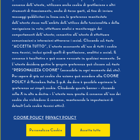
consenso dell’utente, utilizzare anche cookie di profilazione o altri
strumenti di tracciamento, anche di terze parti, al fine di: inviare
messaggi pubblicitari in linea con le preferenze manifestate
SI
NO
dall’utente stesso nell’ambito dell’utilizzo delle funzionalità e della
navigazione in rete; effettuare analisi e monitoraggio dei
comportamenti dell’utente; consentire all’utente di effettuare
comunicazioni e interazioni attraverso i social. Cliccando sul tasto
“ACCETTA TUTTO”, l’utente acconsente all’uso di tutti i cookie
non tecnici, inclusi quindi quelli di profilazione, analitici e social. Il
BEVI RESPONSABILMENTE
consenso è facoltativo e può essere revocato in qualsiasi momento. Se
l’utente desidera gestire le proprie preferenze può cliccare sul tasto
“PERSONALIZZA COOKIE” (accessibile in ogni momento dal sito).
Per sapere di più sui cookie che usiamo può accedere alla COOKIE
POLICY di Heineken Italia S.p.A. da dove è possibile esprimere le
preferenze sui singoli cookie. Chiudendo questo banner - cliccando
sulla X in alto a destra - l’utente non presta il consenso all’uso dei
cookie che richiedono il consenso, mantenendo le impostazioni di
default (solo cookie tecnici attivi).
COOKIE POLICY
PRIVACY POLICY
Personalizza Cookie
Accetta tutto