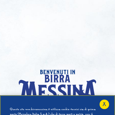
benvenuti in
X
Hai compiuto 18 Anni?
Questo sito www.birramessina.it utilizza cookie tecnici sia di prima
parte (Heineken Italia S.p.A.) che di terze parti e potrà, con il