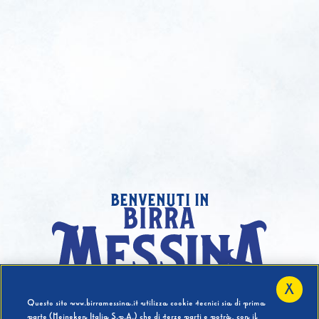
benvenuti in
X
Hai compiuto 18 Anni?
Questo sito www.birramessina.it utilizza cookie tecnici sia di prima
parte (Heineken Italia S.p.A.) che di terze parti e potrà, con il