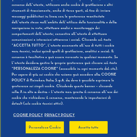
consenso dell’utente, utilizzare anche cookie di profilazione o altri
strumenti di tracciamento, anche di terze parti, al fine di: inviare
messaggi pubblicitari in linea con le preferenze manifestate
SI
NO
dall’utente stesso nell’ambito dell’utilizzo delle funzionalità e della
navigazione in rete; effettuare analisi e monitoraggio dei
comportamenti dell’utente; consentire all’utente di effettuare
comunicazioni e interazioni attraverso i social. Cliccando sul tasto
“ACCETTA TUTTO”, l’utente acconsente all’uso di tutti i cookie
non tecnici, inclusi quindi quelli di profilazione, analitici e social. Il
BEVI RESPONSABILMENTE
consenso è facoltativo e può essere revocato in qualsiasi momento. Se
l’utente desidera gestire le proprie preferenze può cliccare sul tasto
“PERSONALIZZA COOKIE” (accessibile in ogni momento dal sito).
Per sapere di più sui cookie che usiamo può accedere alla COOKIE
POLICY di Heineken Italia S.p.A. da dove è possibile esprimere le
preferenze sui singoli cookie. Chiudendo questo banner - cliccando
sulla X in alto a destra - l’utente non presta il consenso all’uso dei
cookie che richiedono il consenso, mantenendo le impostazioni di
default (solo cookie tecnici attivi).
COOKIE POLICY
PRIVACY POLICY
Personalizza Cookie
Accetta tutto